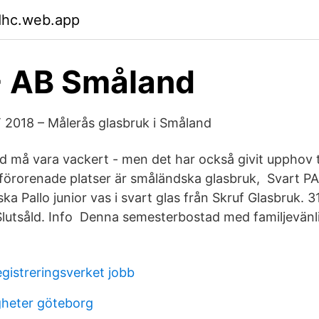
dhc.web.app
- AB Småland
2018 – Målerås glasbruk i Småland
 må vara vackert - men det har också givit upphov til
 förorenade platser är småländska glasbruk, Svart PA
ka Pallo junior vas i svart glas från Skruf Glasbruk. 
Slutsåld. Info Denna semesterbostad med familjevänlig 
gistreringsverket jobb
gheter göteborg