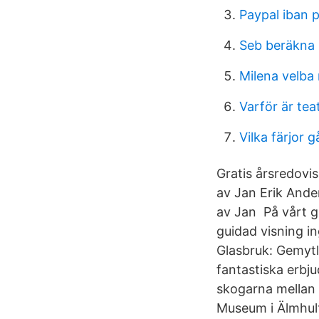
Paypal iban 
Seb beräkna 
Milena velba 
Varför är teat
Vilka färjor g
Gratis årsredovi
av Jan Erik Ande
av Jan På vårt g
guidad visning i
Glasbruk: Gemytl
fantastiska erbj
skogarna mellan 
Museum i Älmhult