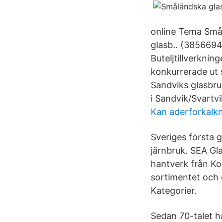
online Tema Smål
glasb.. (3856694
Buteljtillverkni
konkurrerade ut 
Sandviks glasbruk
i Sandvik/Svartvi
Kan aderforkalkn
Sveriges första 
järnbruk. SEA Gla
hantverk från Ko
sortimentet och e
Kategorier.
Sedan 70-talet 