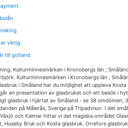
payment
bolån
milking
er viktig
år till gotland
sning. Kulturminnesmärken i Kronobergs län ; Småländ
rbjörk. Kulturminnesmärken i Kronobergs län ; Smålä
lasbruk i Småland har du möjlighet att uppleva Kosta
ngår en presentation av glasbruket och ett besök i hy
igt glasbruk i hjärtat av Småland - se 38 omdömen, 3
udanden på Målerås, Sverige på Tripadvisor. I det sm
Växjö och Kalmar hittar vi det magiska området Glasr
, Huseby Bruk och Kosta glasbruk. Orrefors glasbruk