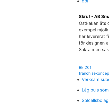
qpi
Skruf - AB Sm
Ostkakan äts o
exempel mjölk 
har levererat 
för designen a
Sakta men säke
Bk 201
franchisekoncep
Verksam sub
Låg puls sö
Solcellsbolag