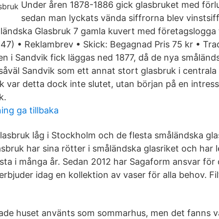
Under åren 1878-1886 gick glasbruket med förl
sedan man lyckats vända siffrorna blev vinstsif
ändska Glasbruk 7 gamla kuvert med företagslogga f
47) • Reklambrev • Skick: Begagnad Pris 75 kr • Tr
ngen i Sandvik fick läggas ned 1877, då de nya smålän
såväl Sandvik som ett annat stort glasbruk i central
 var detta dock inte slutet, utan början på en intres
k.
ing ga tillbaka
glasbruk låg i Stockholm och de flesta småländska gl
sbruk har sina rötter i småländska glasriket och har l
sta i många år. Sedan 2012 har Sagaform ansvar för
rbjuder idag en kollektion av vaser för alla behov. Fil
hade huset använts som sommarhus, men det fanns v