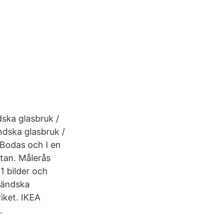
ska glasbruk /
ndska glasbruk /
 Bodas och I en
ttan. Målerås
1 bilder och
åländska
iket. IKEA
.