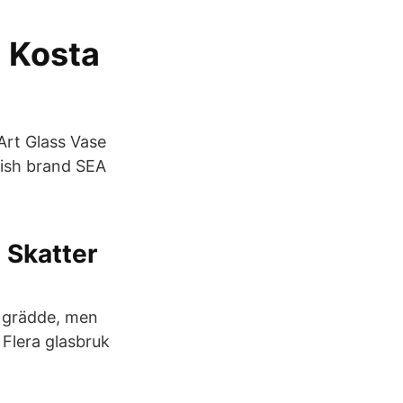
- Kosta
Art Glass Vase
dish brand SEA
 Skatter
d grädde, men
 Flera glasbruk