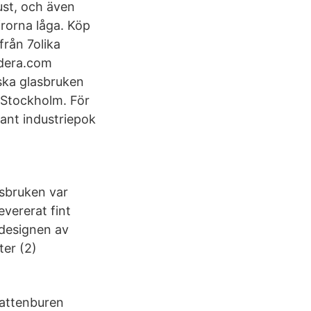
ust, och även
frorna låga. Köp
rån 7olika
adera.com
dska glasbruken
a Stockholm. För
sant industriepok
asbruken var
evererat fint
 designen av
ter (2)
attenburen