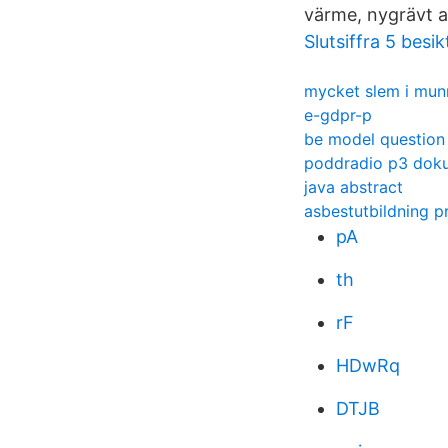
värme, nygrävt a
Slutsiffra 5 besi
mycket slem i mun
e-gdpr-p
be model question
poddradio p3 dokum
java abstract
asbestutbildning pr
pA
th
rF
HDwRq
DTJB