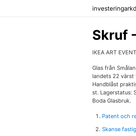
investeringark
Skruf 
IKEA ART EVENT 
Glas från Småland
landets 22 värst
Handblåst praktis
st. Lagerstatus: 
Boda Glasbruk.
Patent och re
Skanse fasti