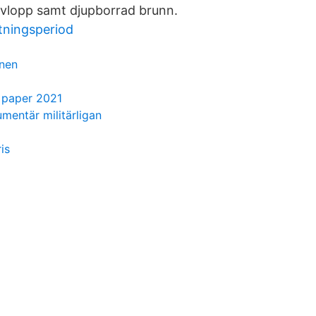
vlopp samt djupborrad brunn.
ktningsperiod
nen
 paper 2021
entär militärligan
is