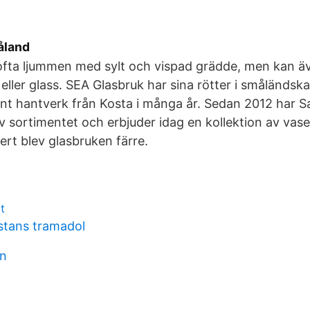
åland
fta ljummen med sylt och vispad grädde, men kan äve
eller glass. SEA Glasbruk har sina rötter i småländska
fint hantverk från Kosta i många år. Sedan 2012 har 
v sortimentet och erbjuder idag en kollektion av vaser
rt blev glasbruken färre.
t
stans tramadol
mn