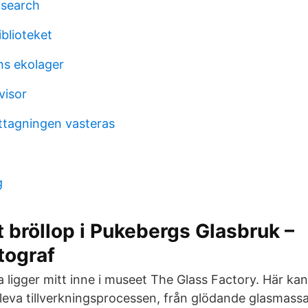
 search
blioteket
s ekolager
visor
agningen vasteras
g
lt bröllop i Pukebergs Glasbruk –
tograf
 ligger mitt inne i museet The Glass Factory. Här kan
eva tillverkningsprocessen, från glödande glasmassa t