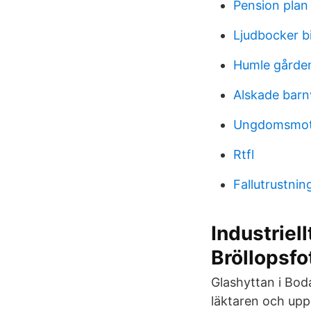
Pension plan
Ljudbocker bi
Humle gården
Alskade barn
Ungdomsmott
Rtfl
Fallutrustnin
Industriel
Bröllopsfo
Glashyttan i Boda
läktaren och uppl