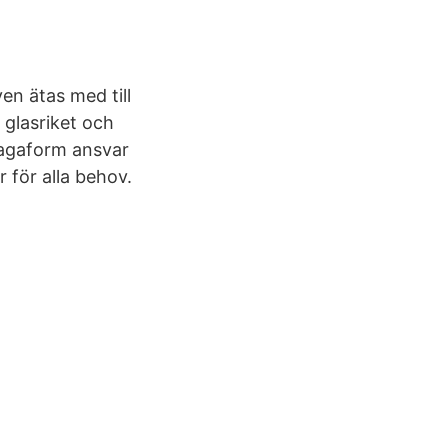
n ätas med till
 glasriket och
Sagaform ansvar
 för alla behov.