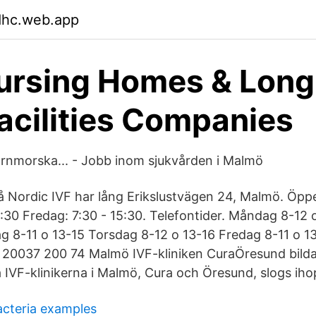
dhc.web.app
ursing Homes & Lon
acilities Companies
rnmorska... - Jobb inom sjukvården i Malmö
å Nordic IVF har lång Erikslustvägen 24, Malmö. Öpp
6:30 Fredag: 7:30 - 15:30. Telefontider. Måndag 8-12 
g 8-11 o 13-15 Torsdag 8-12 o 13-16 Fredag 8-11 o 13
 20037 200 74 Malmö IVF-kliniken CuraÖresund bilda
a IVF-klinikerna i Malmö, Cura och Öresund, slogs iho
acteria examples