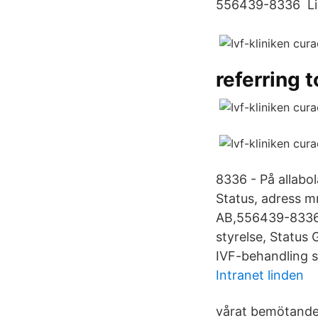
556439-8336 Liv
referring t
8336 - På allabol
Status, adress m
AB,556439-8336 -
styrelse, Status
IVF-behandling s
Intranet linden
vårat bemötande d