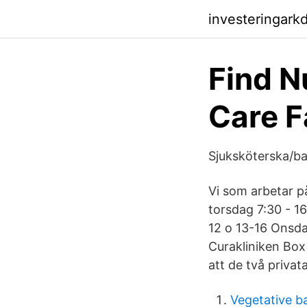
investeringark
Find N
Care F
Sjuksköterska/ba
Vi som arbetar p
torsdag 7:30 - 1
12 o 13-16 Onsda
Curakliniken Box
att de två privat
Vegetative b