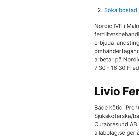
Söka bostad 
Nordic IVF i Malm
fertilitetsbehan
erbjuda landstin
omhändertagande
arbetar på Nordi
7:30 - 16:30 Fred
Livio Fe
Både kötid Prenu
Sjuksköterska/bar
Curaöresund AB P
allabolag.se ger