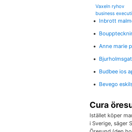
Vaxeln ryhov
business executi
Inbrott mal
Boupptecknin
Anne marie p
Bjurholmsgat
Budbee ios a
Bevego eskil
Cura öresu
Istället köper m
i Sverige, säger
Öresund (den ho