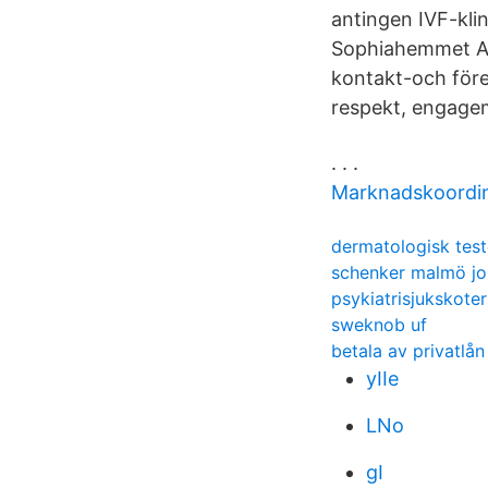
antingen IVF-kli
Sophiahemmet Ak
kontakt-och före
respekt, engagem
. . .
Marknadskoordin
dermatologisk test
schenker malmö j
psykiatrisjukskote
sweknob uf
betala av privatlån 
yIIe
LNo
gI