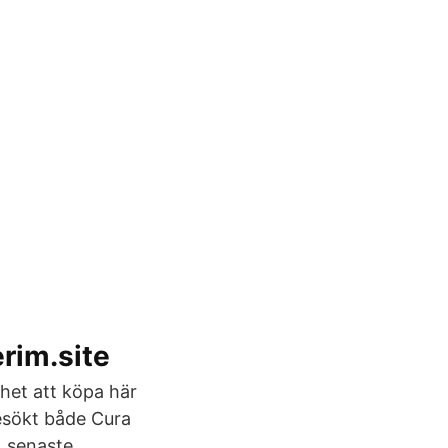
rim.site
het att köpa här
esökt både Cura
) senaste