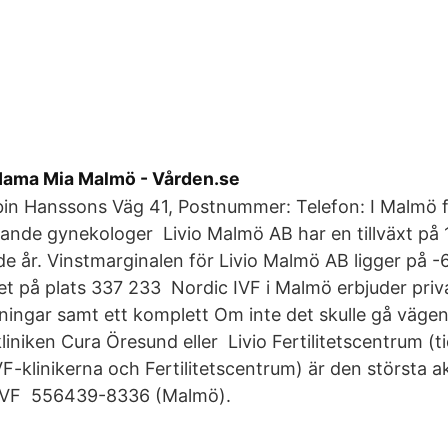
Mama Mia Malmö - Vården.se
bin Hanssons Väg 41, Postnummer: Telefon: I Malmö f
rande gynekologer Livio Malmö AB har en tillväxt på 
 år. Vinstmarginalen för Livio Malmö AB ligger på -
et på plats 337 233 Nordic IVF i Malmö erbjuder priv
edningar samt ett komplett Om inte det skulle gå vägen
liniken Cura Öresund eller Livio Fertilitetscentrum (t
F-klinikerna och Fertilitetscentrum) är den största a
 IVF 556439-8336 (Malmö).