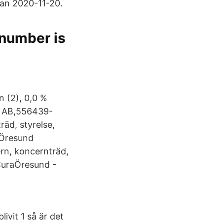
an 2020-11-20.
number is
n (2), 0,0 %
nd AB,556439-
räd, styrelse,
aÖresund
ern, koncernträd,
 CuraÖresund -
ivit 1 så är det