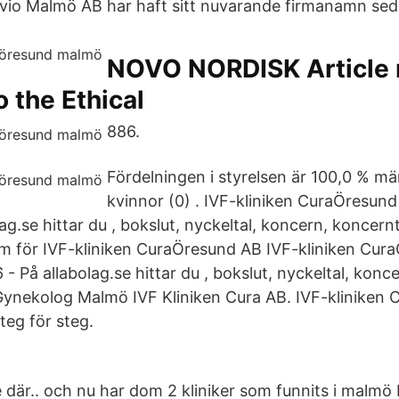
io Malmö AB har haft sitt nuvarande firmanamn sed
NOVO NORDISK Article 
o the Ethical
886.
Fördelningen i styrelsen är 100,0 % mä
kvinnor (0) . IVF-kliniken CuraÖresu
ag.se hittar du , bokslut, nyckeltal, koncern, koncernt
m för IVF-kliniken CuraÖresund AB IVF-kliniken Cur
 På allabolag.se hittar du , bokslut, nyckeltal, konc
 Gynekolog Malmö IVF Kliniken Cura AB. IVF-kliniken
teg för steg.
är.. och nu har dom 2 kliniker som funnits i malmö bl