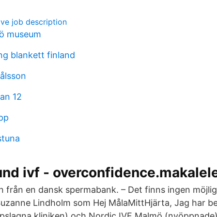
ve job description
mö museum
g blankett finland
ålsson
an 12
pp
stuna
nd ivf - overconfidence.makalele
an från en dansk spermabank. – Det finns ingen möjlig
 Suzanne Lindholm som Hej MålaMittHjärta, Jag har b
pslagna kliniken) och Nordic IVF Malmö (nyöppnade