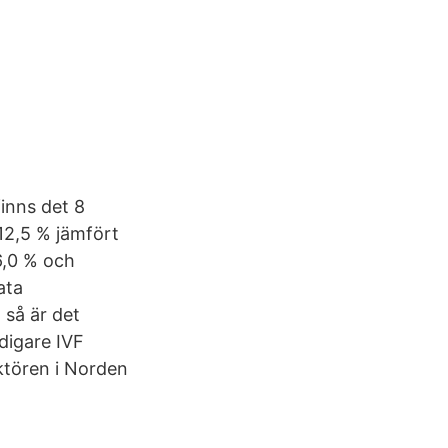
inns det 8
12,5 % jämfört
6,0 % och
ata
 så är det
idigare IVF
ktören i Norden