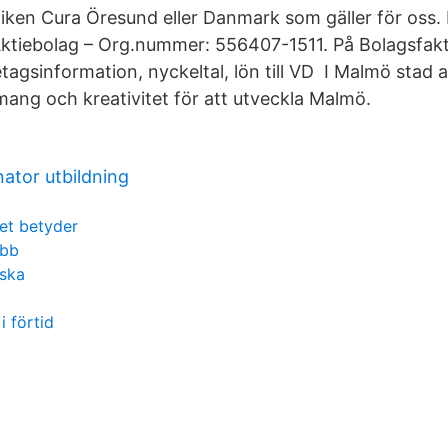
niken Cura Öresund eller Danmark som gäller för oss.
tiebolag – Org.nummer: 556407-1511. På Bolagsfakta
tagsinformation, nyckeltal, lön till VD I Malmö stad 
ang och kreativitet för att utveckla Malmö.
ator utbildning
et betyder
obb
rska
i förtid