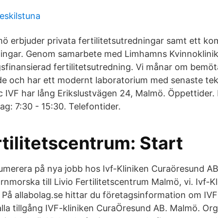
eskilstuna
ö erbjuder privata fertilitetsutredningar samt ett ko
dlingar. Genom samarbete med Limhamns Kvinnoklinik
gsfinansierad fertilitetsutredning. Vi månar om bemö
 och har ett modernt laboratorium med senaste tek
c IVF har lång Erikslustvägen 24, Malmö. Öppettider
ag: 7:30 - 15:30. Telefontider.
rtilitetscentrum: Start
merera på nya jobb hos Ivf-Kliniken Curaöresund AB
nmorska till Livio Fertilitetscentrum Malmö, vi. Ivf-Kl
å allabolag.se hittar du företagsinformation om IVF-
 alla tillgång IVF-kliniken CuraÖresund AB. Malmö. O