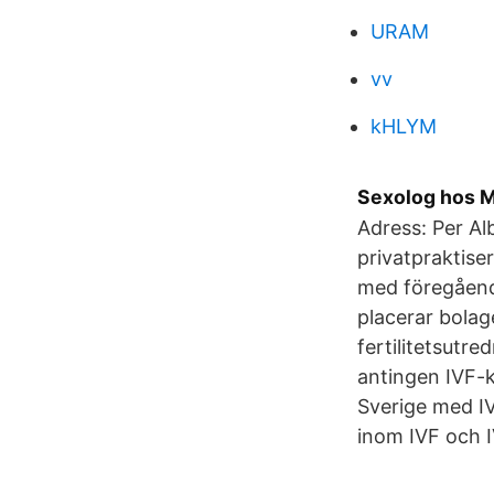
URAM
vv
kHLYM
Sexolog hos 
Adress: Per Al
privatpraktise
med föregående
placerar bolag
fertilitetsutr
antingen IVF-k
Sverige med IV
inom IVF och