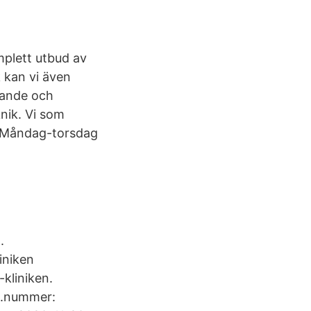
mplett utbud av
 kan vi även
tande och
nik. Vi som
. Måndag-torsdag
.
iniken
kliniken.
rg.nummer: