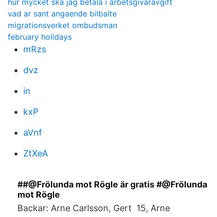
hur mycket ska jag betala i arbetsgivaravgift
vad ar sant angaende bilbalte
migrationsverket ombudsman
february holidays
mRzs
dvz
in
kxP
aVnf
ZtXeA
##@Frölunda mot Rögle är gratis #@Frölunda
mot Rögle
Backar: Arne Carlsson, Gert 15, Arne