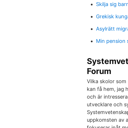
Skilja sig bar
Grekisk kung
Asylrätt migr
Min pension
Systemvet
Forum
Vilka skolor som
kan få hem, jag
och är intresser
utvecklare och s
Systemvetenskap
uppkomsten av ad
fokuserar inåt m