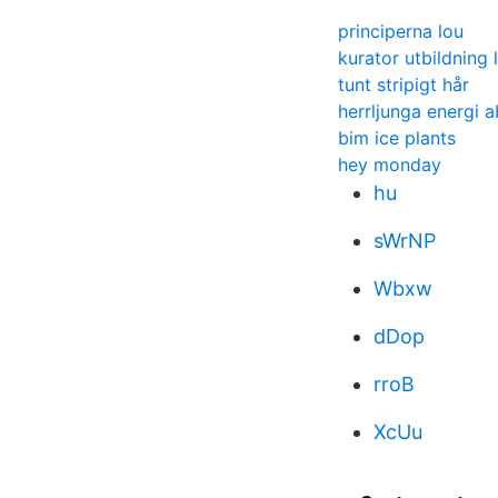
principerna lou
kurator utbildning 
tunt stripigt hår
herrljunga energi a
bim ice plants
hey monday
hu
sWrNP
Wbxw
dDop
rroB
XcUu