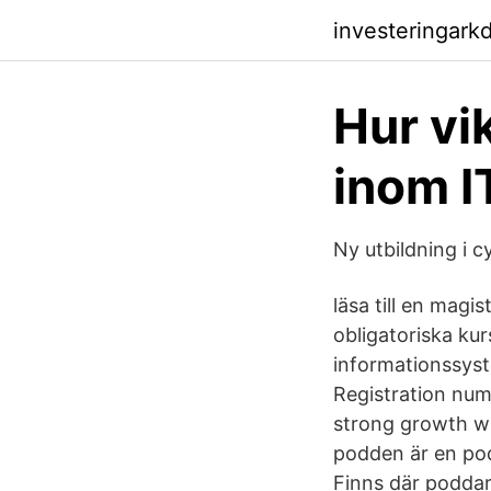
investeringark
Hur vi
inom IT
Ny utbildning i
läsa till en magi
obligatoriska ku
informationssyst
Registration num
strong growth wi
podden är en po
Finns där poddar