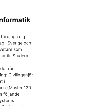
nformatik
 fördjupa dig
lag i Sverige och
mvetare som
matik. Studera
m
de från
ing: Civilingenjör
t i
men (Master 120
m följande
Systems