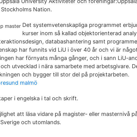
ppsala University Aktiviteter och föreningar:Uppsal
 Stockholms Nation.
Det systemvetenskapliga programmet erbjude
kurser inom så kallad objektorienterad anal
nteraktionsdesign, databashantering samt programme
skap har funnits vid LiU i över 40 år och vi är något
ingen har förnyats många gånger, och i sann LiU-an
 och utvecklad i nära samarbete med arbetsgivare. D
ningen och bygger till stor del på projektarbeten.
aöresund malmö
er i engelska i tal och skrift.
ighet att läsa vidare på magister- eller masternivå p
i Sverige och utomlands.