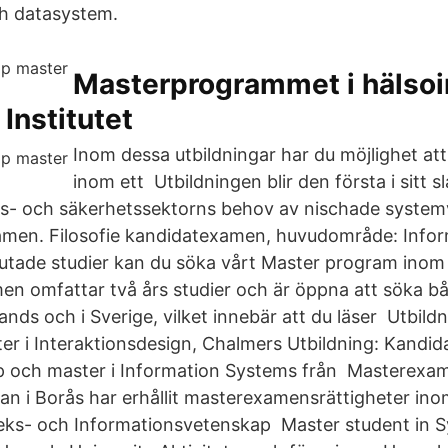
ch datasystem.
Masterprogrammet i hälsoi
 Institutet
Inom dessa utbildningar har du möjlighet att
inom ett Utbildningen blir den första i sitt s
rs- och säkerhetssektorns behov av nischade syste
men. Filosofie kandidatexamen, huvudområde: Infor
slutade studier kan du söka vårt Master program ino
 omfattar två års studier och är öppna att söka bå
ands och i Sverige, vilket innebär att du läser Utbildn
er i Interaktionsdesign, Chalmers Utbildning: Kandida
 och master i Information Systems från Masterexa
lan i Borås har erhållit masterexamensrättigheter ino
teks- och Informationsvetenskap Master student in 