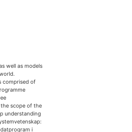
as well as models
world.
s comprised of
 programme
ree
 the scope of the
ep understanding
systemvetenskap:
idatprogram i