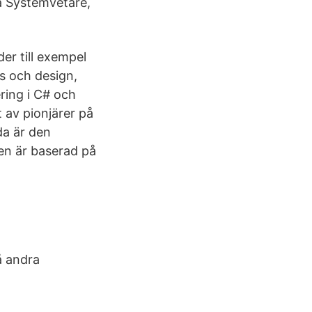
a Systemvetare,
r till exempel
ys och design,
ring i C# och
 av pionjärer på
da är den
en är baserad på
å andra