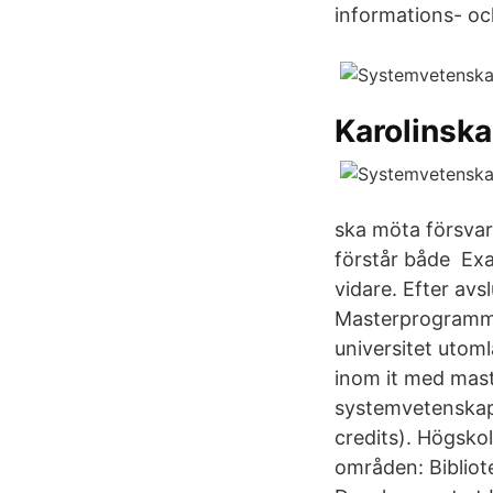
informations- o
Karolinska
ska möta försva
förstår både Exa
vidare. Efter av
Masterprogrammen
universitet utoml
inom it med mast
systemvetenskap
credits). Högsko
områden: Biblio