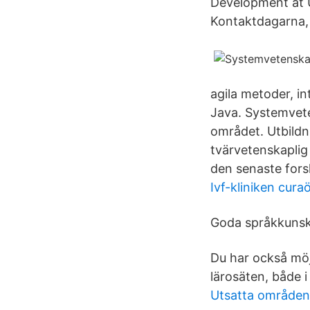
Development at U
Kontaktdagarna,
agila metoder, i
Java. Systemveten
området. Utbildn
tvärvetenskaplig
den senaste forsk
Ivf-kliniken cur
Goda språkkunskap
Du har också möjl
lärosäten, både 
Utsatta områden