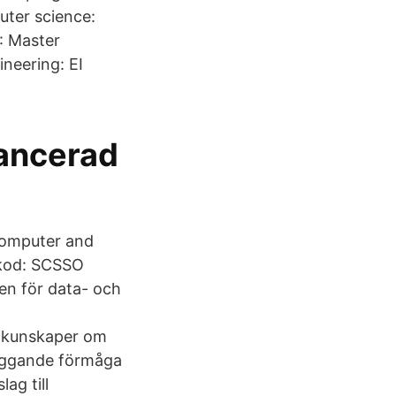
ter science:
: Master
neering: EI
vancerad
Computer and
mkod: SCSSO
nen för data- och
e kunskaper om
äggande förmåga
ag till