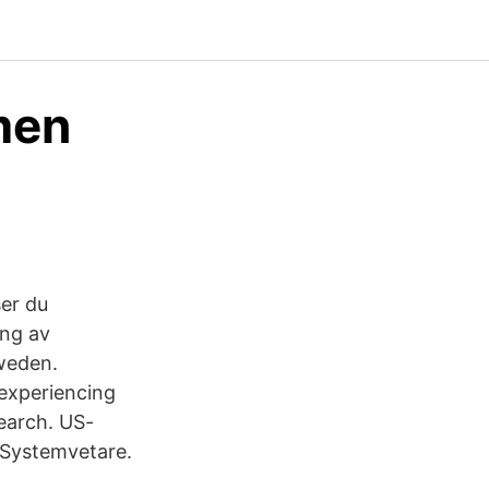
men
ser du
ing av
Sweden.
 experiencing
earch. US-
 Systemvetare.