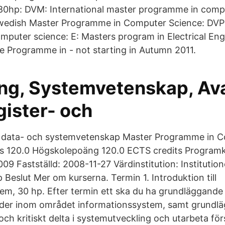
80hp: DVM: International master programme in compu
edish Master Programme in Computer Science: DVP
puter science: E: Masters program in Electrical Engi
e Programme in - not starting in Autumn 2011.
ing, Systemvetenskap, A
gister- och
 data- och systemvetenskap Master Programme in 
s 120.0 Högskolepoäng 120.0 ECTS credits Progra
009 Fastställd: 2008-11-27 Värdinstitution: Institutio
Beslut Mer om kurserna. Termin 1. Introduktion till
em, 30 hp. Efter termin ett ska du ha grundläggand
oder inom området informationssystem, samt grundl
och kritiskt delta i systemutveckling och utarbeta försl