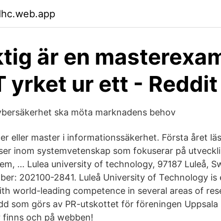
dhc.web.app
ktig är en masterexa
 yrket ur ett - Reddit
 cybersäkerhet ska möta marknadens behov
ster eller master i informationssäkerhet. Första året lä
rser inom systemvetenskap som fokuserar på utveckl
em, … Lulea university of technology, 97187 Luleå, 
ber: 202100-2841. Luleå University of Technology is
th world-leading competence in several areas of res
dd som görs av PR-utskottet för föreningen Uppsala
 finns och på webben!