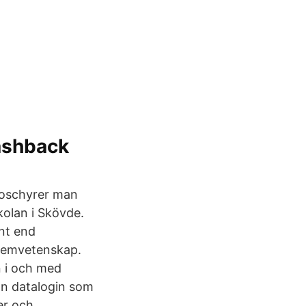
ashback
broschyrer man
olan i Skövde.
nt end
stemvetenskap.
 i och med
ån datalogin som
er och