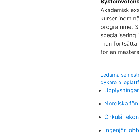
Systemvetensk
Akademisk exa
kurser inom nå
programmet Sy
specialisering 
man fortsätta 
för en master
Ledarna semest
dykare oljeplatt
Upplysninga
Nordiska föns
Cirkulär eko
Ingenjör jobb