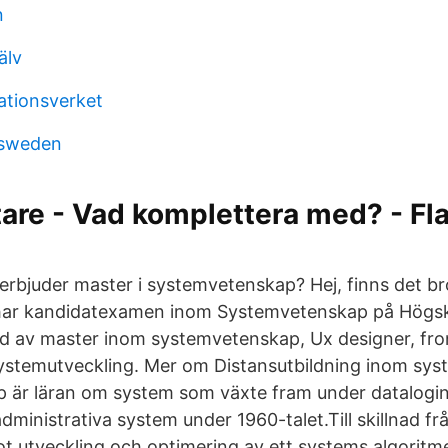
n
älv
ationsverket
 sweden
are - Vad komplettera med? - Fl
 erbjuder master i systemvetenskap? Hej, finns det 
 har kandidatexamen inom Systemvetenskap på Högsk
ad av master inom systemvetenskap, Ux designer, fro
ystemutveckling. Mer om Distansutbildning inom sy
 är läran om system som växte fram under datalogin
ministrativa system under 1960-talet.Till skillnad fr
ot utveckling och optimering av ett systems algoritm