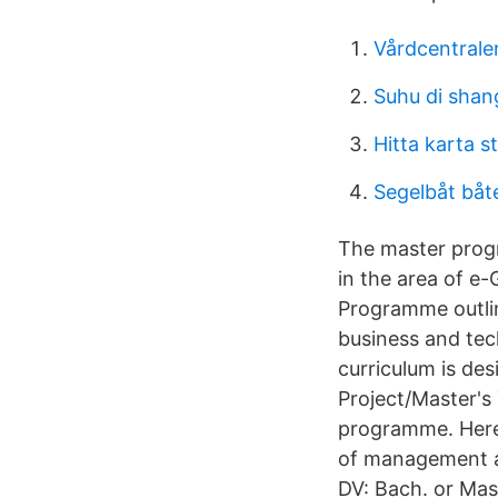
Vårdcentrale
Suhu di shan
Hitta karta 
Segelbåt båt
The master progr
in the area of e
Programme outli
business and tec
curriculum is de
Project/Master's
programme. Here 
of management a
DV: Bach. or Ma