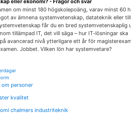
ap eller ekonomi? - Frågor och svar
men om minst 180 högskolepoäng, varav minst 60 hp
got av ämnena systemvetenskap, datateknik eller til
stemvetenskap får du en bred systemvetenskaplig u
inom tillämpad IT, det vill säga – hur IT-lösningar sk
på avancerad nivå ytterligare ett år för magisterexam
examen. Jobbet. Vilken lön har systemvetare?
erdagar
form
r om personer
ter kvalitet
nomi chalmers industriteknik