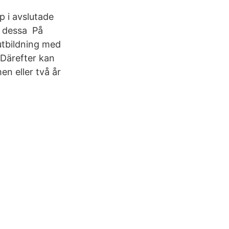
 i avslutade
l dessa På
tbildning med
a Därefter kan
en eller två år