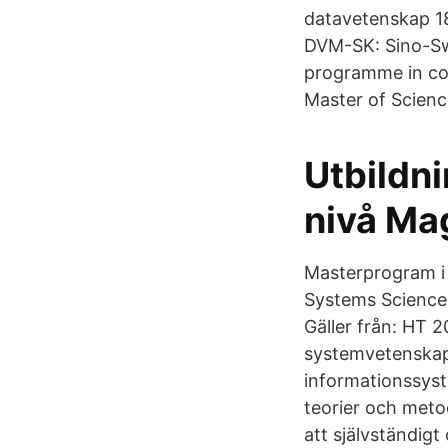
datavetenskap 1
DVM-SK: Sino-Sw
programme in com
Master of Scienc
Utbildn
nivå Ma
Masterprogram i
Systems Science
Gäller från: HT 2
systemvetenskap 
informationssyst
teorier och met
att självständigt 