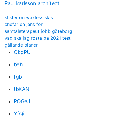
Paul karlsson architect
klister on waxless skis
chefar en jens för
samtalsterapeut jobb göteborg
vad ska jag rosta pa 2021 test
gällande planer
OkgPU
bYh
fgb
tbXAN
POGaJ
YfQi