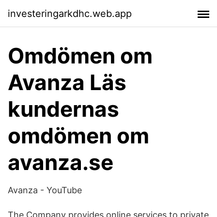
investeringarkdhc.web.app
Omdömen om
Avanza Läs
kundernas
omdömen om
avanza.se
Avanza - YouTube
The Company provides online services to private